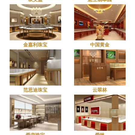
金嘉利珠宝
中国黄金
范思迪珠宝
云翠林