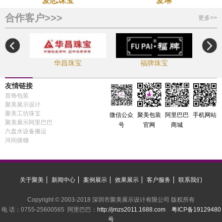
爱恋珠宝
爱琳
合作客户>>>
更多>>
华昌珠宝
福牌珠宝
友情链接
首饰包装
聚美展示设计
聚美工坊珠宝
手机网站
微信公众
聚美包装
阿里巴巴
聚美展示阿里巴巴
号
官网
商城
六盘水设备搬运
河间接穗
关于聚美
新闻中心
案例展示
效果展示
客户服务
联系我们
Copyright © 2003-2018 深圳市聚美展示设计有限公司 版权所有
电 话：0755-25600565 阿里巴巴：
http://jmzs2011.1688.com
粤ICP备19129480
号