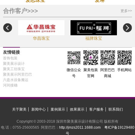
爱恋珠宝
爱琳
合作客户>>>
更多>>
华昌珠宝
福牌珠宝
友情链接
首饰包装
聚美展示设计
聚美工坊珠宝
手机网站
微信公众
聚美包装
阿里巴巴
聚美展示阿里巴巴
号
官网
商城
六盘水设备搬运
河间接穗
关于聚美
新闻中心
案例展示
效果展示
客户服务
联系我们
Copyright © 2003-2018 深圳市聚美展示设计有限公司 版权所有
电 话：0755-25600565 阿里巴巴：
http://jmzs2011.1688.com
粤ICP备19129480
号