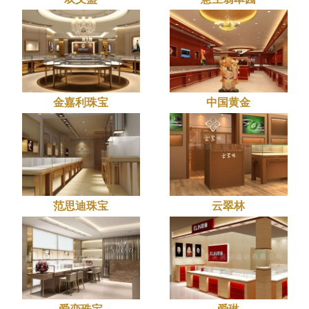
金嘉利珠宝
中国黄金
范思迪珠宝
云翠林