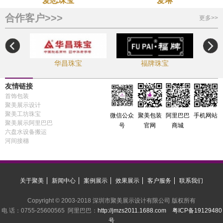
爱恋珠宝
爱琳
合作客户>>>
更多>>
华昌珠宝
福牌珠宝
友情链接
首饰包装
聚美展示设计
聚美工坊珠宝
手机网站
微信公众
聚美包装
阿里巴巴
聚美展示阿里巴巴
号
官网
商城
六盘水设备搬运
河间接穗
关于聚美
新闻中心
案例展示
效果展示
客户服务
联系我们
Copyright © 2003-2018 深圳市聚美展示设计有限公司 版权所有
电 话：0755-25600565 阿里巴巴：
http://jmzs2011.1688.com
粤ICP备19129480
号