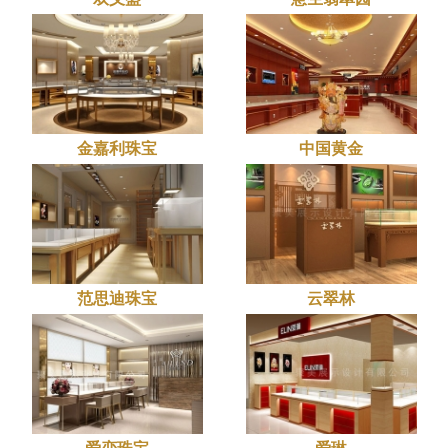
金嘉利珠宝
中国黄金
范思迪珠宝
云翠林