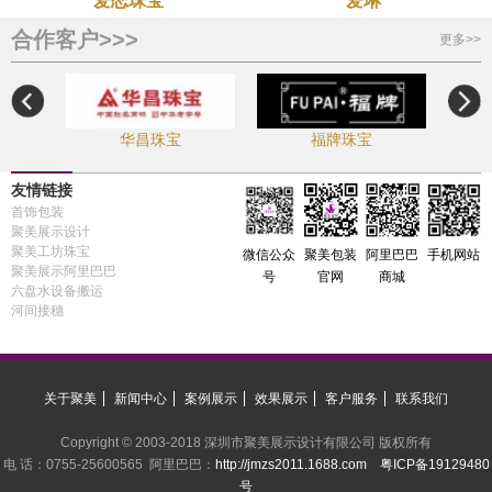
爱恋珠宝
爱琳
合作客户>>>
更多>>
华昌珠宝
福牌珠宝
友情链接
首饰包装
聚美展示设计
聚美工坊珠宝
手机网站
微信公众
聚美包装
阿里巴巴
聚美展示阿里巴巴
号
官网
商城
六盘水设备搬运
河间接穗
关于聚美
新闻中心
案例展示
效果展示
客户服务
联系我们
Copyright © 2003-2018 深圳市聚美展示设计有限公司 版权所有
电 话：0755-25600565 阿里巴巴：
http://jmzs2011.1688.com
粤ICP备19129480
号