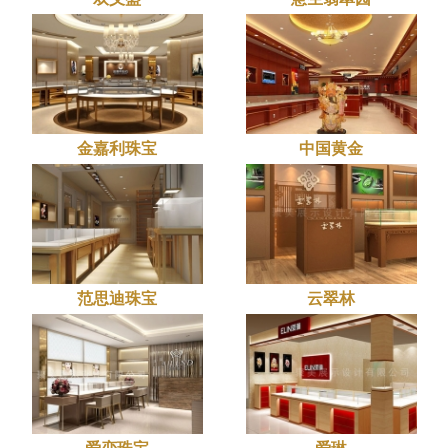
金嘉利珠宝
中国黄金
范思迪珠宝
云翠林